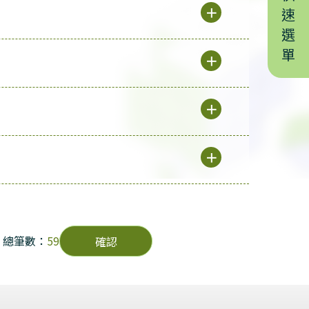
＋
速
選
單
＋
＋
＋
/ 總筆數：
59
確認