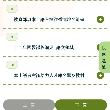
8
教育部以本土語言標注臺灣地名計畫
＋
9
十二年國教課程綱要_語文領域
＋
快
速
選
10
單
本土語言意識培力人才庫名單及教材
＋
上一頁
下一頁