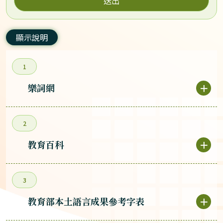
送出
顯示說明
1
樂詞網
＋
2
教育百科
＋
3
教育部本土語言成果參考字表
＋